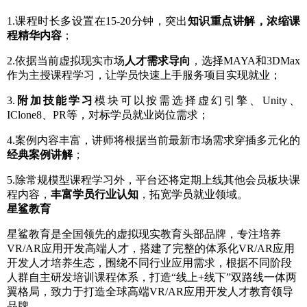
1.课程时长多设置在15-20分钟，突出
知识重点讲解，浓缩课
程精华内容
；
2.依据当前虚拟现实市场
人才需求导向
，选择MAYA和3DMax
作为主授课程学习，让学员快速上手服务项目实现就业；
3.
附加技能学习
模块可以按需选择虚幻引擎、Unity、
IClone8、PR等，对标学员就业岗位需求；
4.案例内容丰富，讲师将根据当前最新市场需求穿插多元化的
经典案例讲解
；
5.除常规模型课程学习外，平台还将定期上线其他会员板块课
程内容，
丰富学员行业认知
，拓宽学员就业领域。
星鲨教育
星鲨教育是全国领先的虚拟现实教育头部品牌，专注培养
VR/AR应用开发高端人才，搭建了完整的体系化VR/AR应用
开发人才培养生态，围绕不同行业应用需求，根据不同阶段
人群自主研发培训课程体系，打造“线上+线下”双路线一体两
翼格局，致力于打造全球高端VR/AR应用开发人才教育领导
品牌。